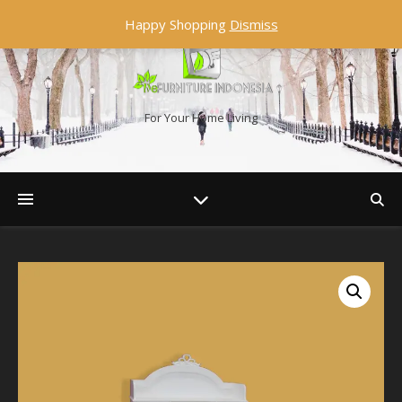
Happy Shopping
Dismiss
For Your Home Living