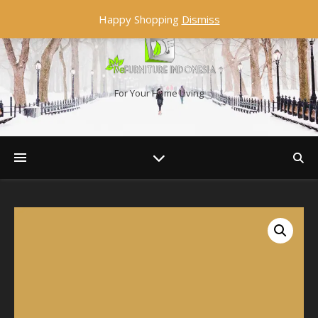
Happy Shopping
Dismiss
For Your Home Living