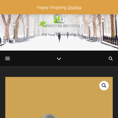
Happy Shopping
Dismiss
For Your Home Living