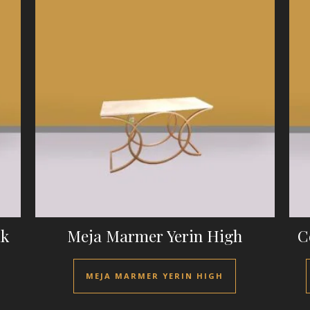
ik
Meja Marmer Yerin High
C
MEJA MARMER YERIN HIGH