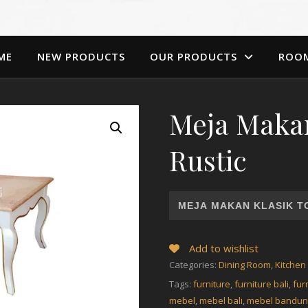
ME
NEW PRODUCTS
OUR PRODUCTS
ROO
Meja Makan
Rustic
MEJA MAKAN KLASIK T
Add to wishlist
Categories:
Dining Room
,
Kitche
Tags:
furniture
,
furniture bali
,
fur
mebel
,
mebel bali
,
mebel bandun