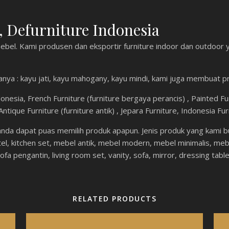
 Defurniture Indonesia
bel. Kami produsen dan eksportir furniture indoor dan outdoor y
ranya : kayu jati, kayu mahogany, kayu mindi, kami juga membuat p
nesia, French Furniture (furniture bergaya perancis) , Painted Furn
 , Antique Furniture (furniture antik) , Jepara Furniture, Indonesia Fu
da dapat puas memilih produk apapun. Jenis produk yang kami bu
, kitchen set, mebel antik, mebel modern, mebel minimalis, mebel
ofa pengantin, living room set, vanity, sofa, mirror, dressing table
RELATED PRODUCTS