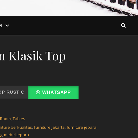
M
 Klasik Top
OP RUSTIC
WHATSAPP
n Room
,
Tables
niture berkualitas
,
furniture jakarta
,
furniture jepara
,
g
,
mebel jepara