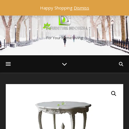
Happy Shopping
Dismiss
For Your Home Living