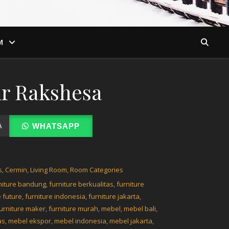
M
r Rakshesa
A
WHATSAPP
s
,
Cermin
,
Living Room
,
Room Categories
niture bandung
,
furniture berkualitas
,
furniture
e future
,
furniture indonesia
,
furniture jakarta
,
urniture maker
,
furniture murah
,
mebel
,
mebel bali
,
as
,
mebel ekspor
,
mebel indonesia
,
mebel jakarta
,