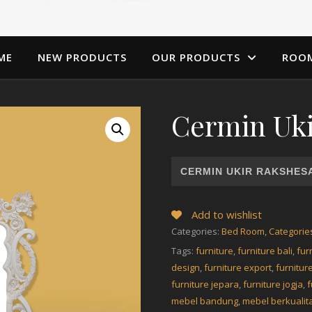
ME
NEW PRODUCTS
OUR PRODUCTS
ROO
Cermin Uki
CERMIN UKIR RAKSHES
Add to wishlist
Categories:
Bed Room
,
Categorie
Tags:
furniture
,
furniture bali
,
fur
design
,
furniture export
,
furnitur
furniture jepara
,
furniture jogja
,
f
mebel bandung
,
mebel berkualit