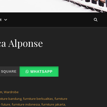
M
a Alponse
 SQUARE
WHATSAPP
om
,
Wardrobe
niture bandung
,
furniture berkualitas
,
furniture
e future
,
furniture indonesia
,
furniture jakarta
,