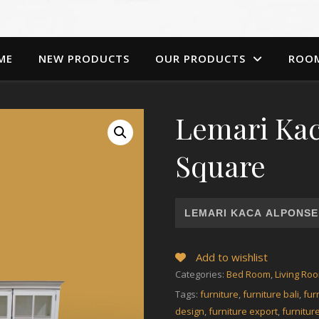
ME
NEW PRODUCTS
OUR PRODUCTS
ROO
Lemari Kac
Square
LEMARI KACA ALPONSE
Add to wishlist
Categories:
Bed Room
,
Living Ro
Tags:
furniture
,
furniture bali
,
fur
design
,
furniture export
,
furnitur