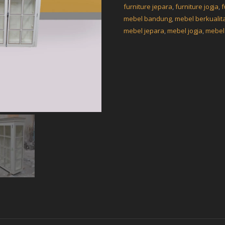
furniture jepara
,
furniture jogja
,
f
mebel bandung
,
mebel berkualit
mebel jepara
,
mebel jogja
,
mebel