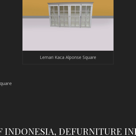
Lemari Kaca Alponse Square
quare
F INDONESIA, DEFURNITURE I