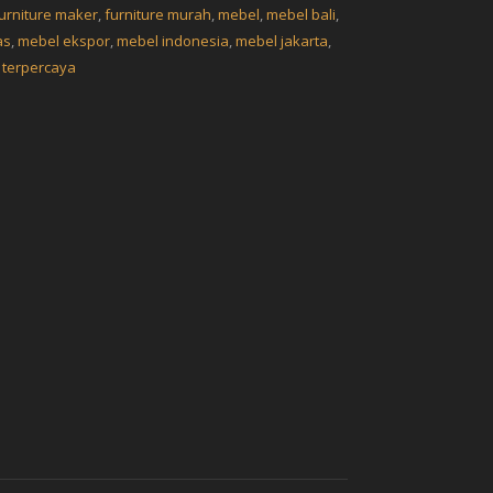
urniture maker
,
furniture murah
,
mebel
,
mebel bali
,
as
,
mebel ekspor
,
mebel indonesia
,
mebel jakarta
,
 terpercaya