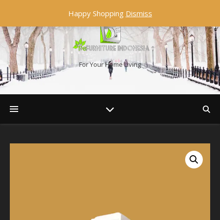
Happy Shopping
Dismiss
For Your Home Living