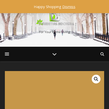
Happy Shopping
Dismiss
For Your Home Living